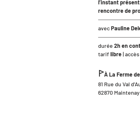
l’instant présen
rencontre de pro
avec 
Pauline Del
durée 
2h en con
tarif 
libre
 | accès
ꚰ
À La Ferme de
81 Rue du Val d'A
62870 Maintenay