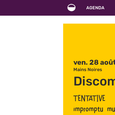
AGENDA
ven. 28 aoû
Mains Noires
Discom
TENTATIVE
impromptu mus