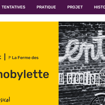
TENTATIVES
PRATIQUE
PROJET
HIST
t
  |  
ꚰ La Ferme des
obylette
ical