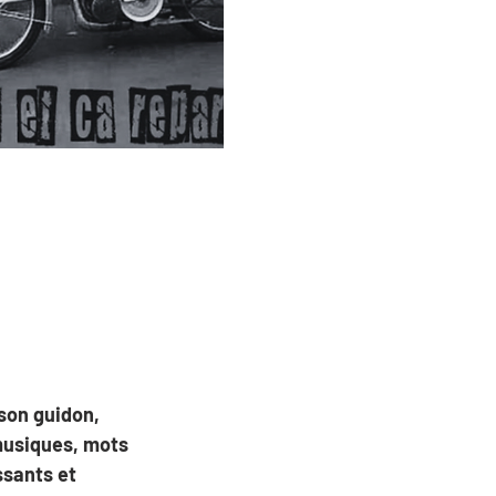
son guidon, 
 musiques, mots 
ssants et 