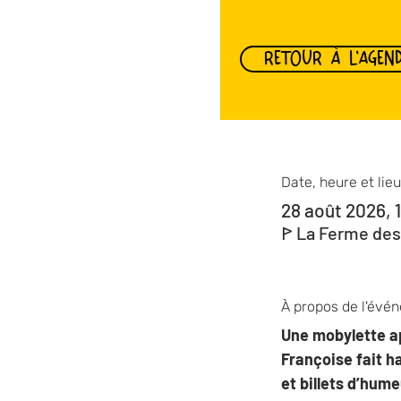
RETOUR À L'AGEN
Date, heure et lieu
28 août 2026, 
ꚰ La Ferme des
À propos de l'évé
Une mobylette ap
Françoise fait h
et billets d’hume