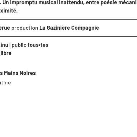
t. Un impromptu musical inattendu, entre poésie mécani
ximité.
erue 
production
 La Gazinière Compagnie
tinu
 | public 
tous•tes
 
libre
s Mains Noires
uthie