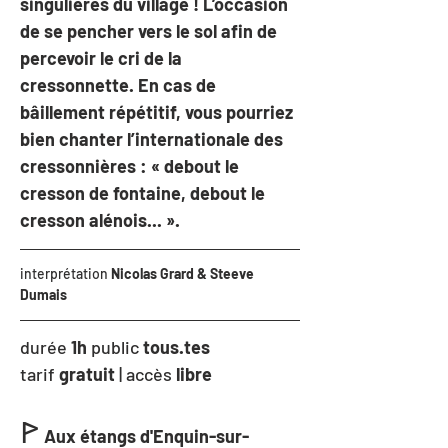
singulières du village ! L’occasion 
de se pencher vers le sol afin de 
percevoir le cri de la 
cressonnette. En cas de 
bâillement répétitif, vous pourriez 
bien chanter l’internationale des 
cressonnières : « debout le 
cresson de fontaine, debout le 
cresson alénois... ».
interprétation 
Nicolas Grard & Steeve 
Dumais
durée
 1h
 public 
tous.tes
tarif 
gratuit 
|
accès 
libre
ꚰ
Aux étangs d'Enquin-sur-