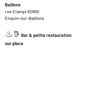
Baillons
rue Etangs 62650 
Enquin-sur-Baillons
♨︎
𖠚 
Bar & petite restauration 
sur place