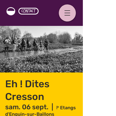
CONTACT
Eh ! Dites
Cresson
sam. 06 sept.
  |  
ꚰ Etangs
d'Enquin-sur-Baillons