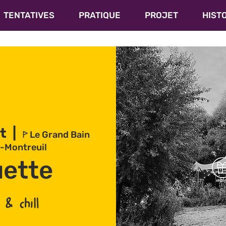
TENTATIVES
PRATIQUE
PROJET
HIST
t
  |  
ꚰ Le Grand Bain
-Montreuil
ette
 & chill