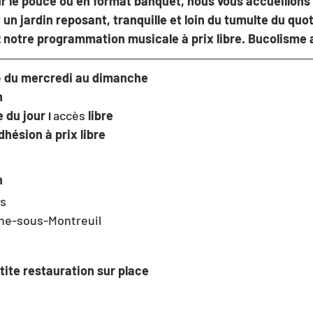
r le pouce ou en format banquet, nous vous accueillons
t un jardin reposant, tranquille et loin du tumulte du quot
z notre programmation musicale à prix libre. Bucolisme 
 
du mercredi au dimanche
h
 du jour 
accès
 libre
I 
dhésion à prix libre
n
is
ine-sous-Montreuil
tite restauration sur place