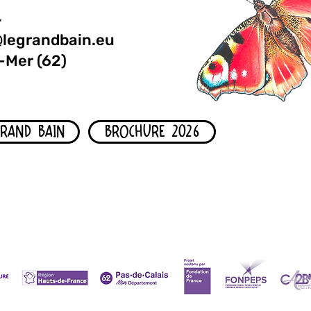
4
@legrandbain.eu
-Mer (62)
GRAND BAIN
BROCHURE 2026