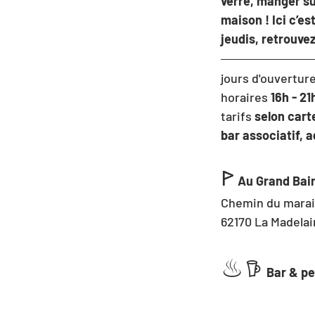
verre, manger su
maison ! Ici c’es
jeudis, retrouve
jours d'ouverture
horaires
 16h - 21
tarifs 
selon carte
bar associatif, a
ꚰ
Au Grand Bai
Chemin du mara
62170 La Madela
♨︎
𖠚 
Bar & pe