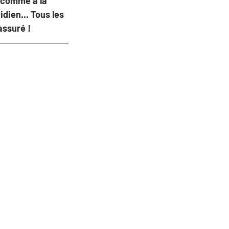
 comme à la 
idien... Tous les 
assuré !