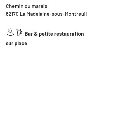
Chemin du marais
62170 La Madelaine-sous-Montreuil
♨︎
𖠚 
Bar & petite restauration 
sur place