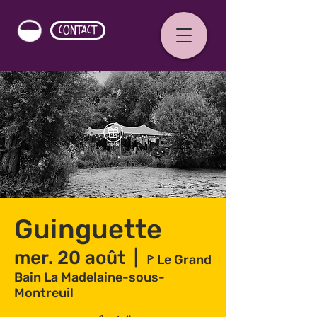
CONTACT
Guinguette
mer. 20 août
  |  
ꚰ Le Grand
Bain La Madelaine-sous-
Montreuil