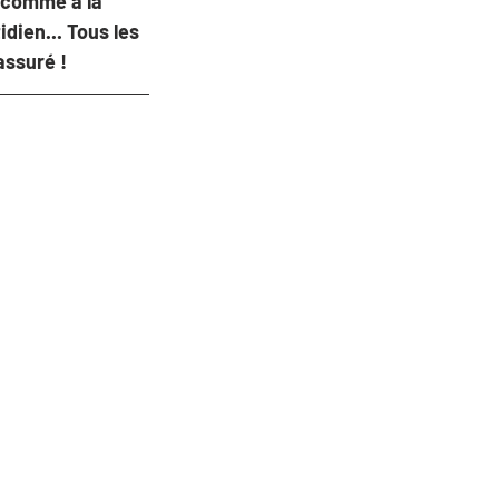
 comme à la 
idien... Tous les 
assuré !