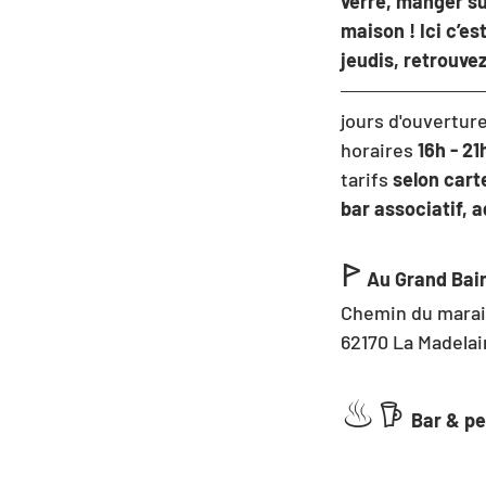
verre, manger su
maison ! Ici c’es
jeudis, retrouve
jours d'ouverture
horaires
 16h - 21
tarifs 
selon carte
bar associatif, a
ꚰ
Au Grand Bai
Chemin du mara
62170 La Madela
♨︎
𖠚 
Bar & pe