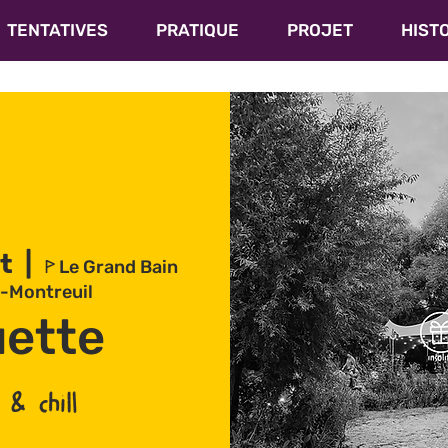
TENTATIVES
PRATIQUE
PROJET
HIST
t
  |  
ꚰ Le Grand Bain
-Montreuil
ette
 & chill