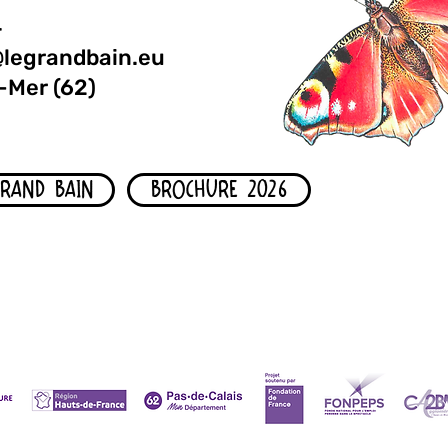
4
@legrandbain.eu
-Mer (62)
GRAND BAIN
BROCHURE 2026