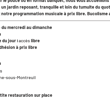
r le pouce ou en format banquet, nous vous accueillons
t un jardin reposant, tranquille et loin du tumulte du quot
z notre programmation musicale à prix libre. Bucolisme 
 
du mercredi au dimanche
h
 du jour 
accès
 libre
I 
dhésion à prix libre
n
is
ine-sous-Montreuil
tite restauration sur place