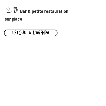
♨︎
𖠚 
Bar & petite restauration 
sur place
RETOUR À L'AGENDA