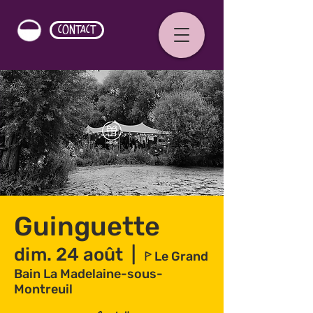
CONTACT
Guinguette
dim. 24 août
  |  
ꚰ Le Grand
Bain La Madelaine-sous-
Montreuil