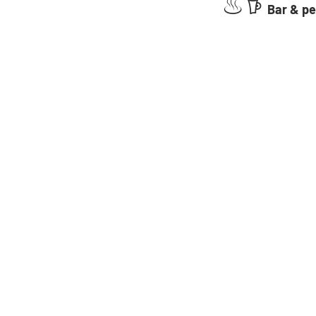
♨︎
𖠚 
Bar & pe