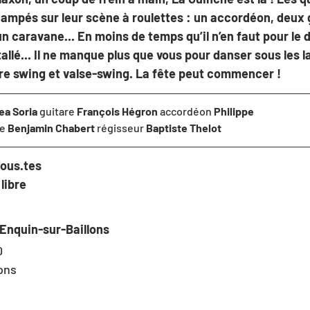
ampés sur leur scène à roulettes : un accordéon, deux 
 caravane... En moins de temps qu’il n’en faut pour le dir
tallé... Il ne manque plus que vous pour danser sous les 
tre swing et valse-swing. La fête peut commencer !
ea Soria
 guitare 
François Hégron
 accordéon 
Philippe
e 
Benjamin Chabert 
régisseur 
Baptiste Thelot
tous.tes
 
libre
Enquin-sur-Baillons
 
ons