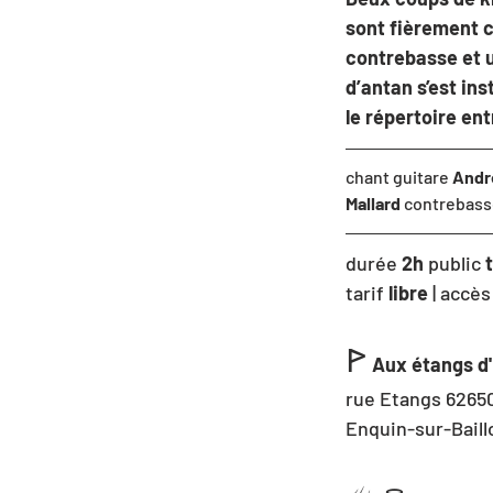
sont fièrement c
contrebasse et un
d’antan s’est ins
le répertoire en
chant guitare 
Andr
Mallard
 contrebass
durée
 2h
 public 
tarif 
libre 
|
accès
ꚰ
Aux étangs d'
rue Etangs 62650
Enquin-sur-Baill