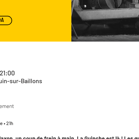
DA
 21:00
uin-sur-Baillons
nement
 • 21h 
axon, un coup de frein à main, La Guinche est là ! Les 