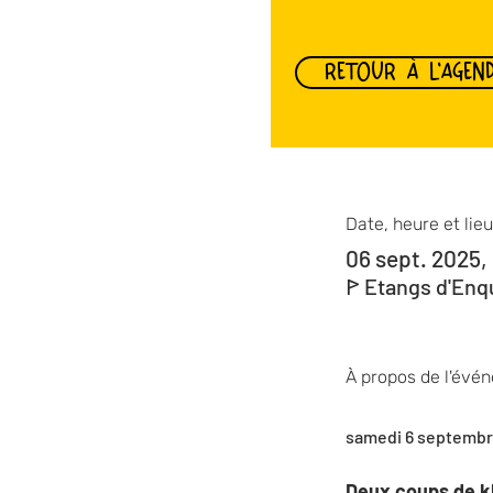
RETOUR À L'AGEN
Date, heure et lieu
06 sept. 2025,
ꚰ Etangs d'Enq
À propos de l'évé
samedi 6 septembre
Deux coups de kl