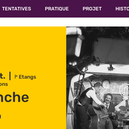
TENTATIVES
PRATIQUE
PROJET
HIST
t.
  |  
ꚰ Etangs
lons
nche
n