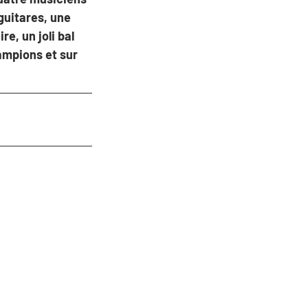
guitares, une 
e, un joli bal 
lampions et sur 