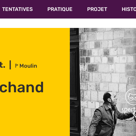
TENTATIVES
PRATIQUE
PROJET
HIST
t.
  |  
ꚰ Moulin
rchand