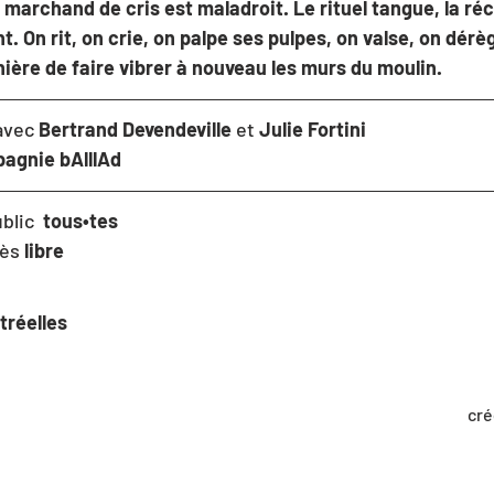
marchand de cris est maladroit. Le rituel tangue, la réco
t. On rit, on crie, on palpe ses pulpes, on valse, on dérèg
ière de faire vibrer à nouveau les murs du moulin.
avec 
Bertrand Devendeville 
et 
Julie Fortini 
agnie bAlllAd
ublic  
tous•tes
cès 
libre
tréelles
cré