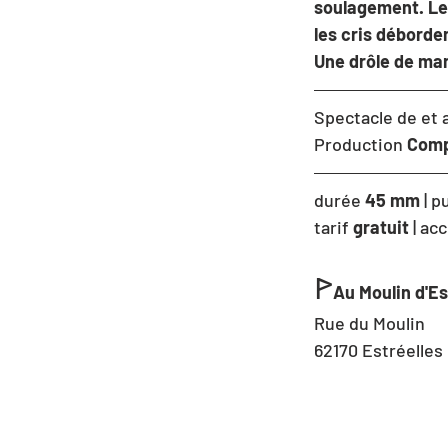
soulagement. Le 
les cris déborden
Une drôle de man
Spectacle de et 
Production
 Comp
durée 
45 mm
 | p
tarif 
gratuit 
| ac
ꚰ
Au Moulin d'Es
Rue du Moulin
62170 Estréelles