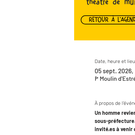
théâtre de mu
RETOUR À L'AGEN
Date, heure et lieu
05 sept. 2026,
ꚰ Moulin d'Estr
À propos de l'évé
Un homme revient
sous-préfecture. 
invité·es à venir