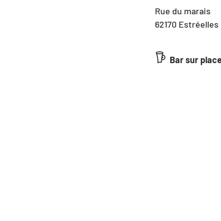
Rue du marais
62170 Estréelles
𖠚 
Bar sur plac