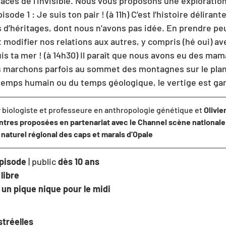
races de l’invisible. Nous vous proposons une exploratio
sode 1 : Je suis ton pair ! (à 11h) C’est l’histoire délirant
s d’héritages, dont nous n’avons pas idée. En prendre pe
 modifier nos relations aux autres, y compris (hé oui) avec
is ta mer ! (à 14h30) Il paraît que nous avons eu des ma
us marchons parfois au sommet des montagnes sur le pla
 temps humain ou du temps géologique, le vertige est gara
r
 biologiste et professeure en anthropologie génétique et 
Olivi
tres proposées en partenariat avec le Channel scène nationale d
naturel régional des caps et marais d’Opale
pisode 
| public 
dès 10 ans
 
libre
 un pique nique pour le midi
tréelles 