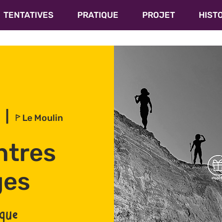
TENTATIVES
PRATIQUE
PROJET
HIST
  |  
ꚰ Le Moulin
ntres
ges
ique