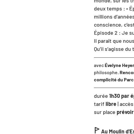
monde, sur les t
deux temps : • Épi
millions d’année
conscience, c’est
Épisode 2 : Je su
Il paraît que no
Qu’il s’agisse du
avec 
Évelyne Heye
philosophe. 
Rencon
complicité du Parc 
durée 
1h30 par é
tarif 
libre 
|
accès
sur place 
prévoir
ꚰ
Au Moulin d'Es