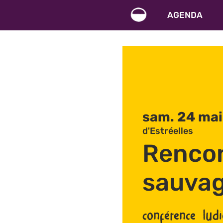
AGENDA
sam. 24 mai
d'Estréelles
Renco
sauva
conférence lud