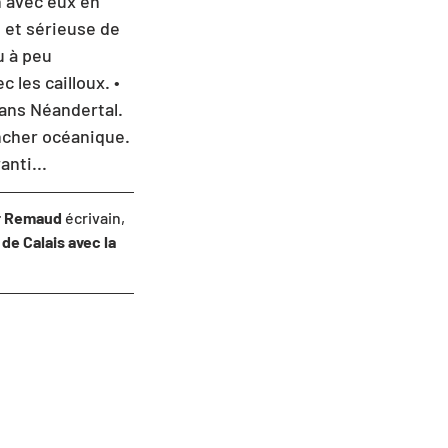
n avec eux en 
e et sérieuse de 
u à peu 
 les cailloux. • 
mans Néandertal. 
ncher océanique. 
nti...
er Remaud
 écrivain, 
e Calais avec la 