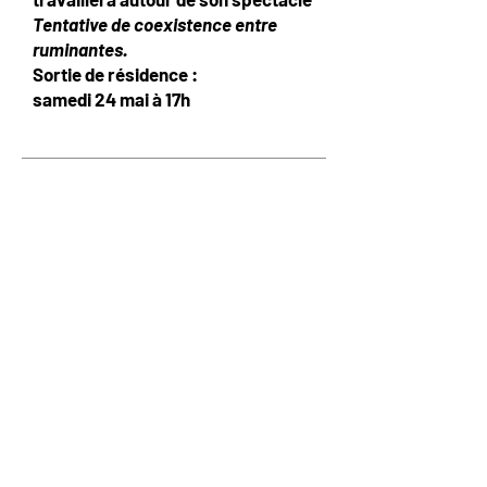
Tentative de coexistence entre
ruminantes.
Sortie de résidence :
samedi 24 mai à 17h
Après une licence en histoire de
l’art, un master en
journalisme, une
formation de comédienne à l’École
du
Jeu et une année d’auditrice libre
en études théâtrales,
Mégane
Arnaud
intègre en 2019 l’ENSATT en
mise en scène.
Elle y explore
diverses dramaturgies modernes,
oscillant
entre pièces politiques et
écritures de l’intime, et
collabore
notamment avec Stefan
Kaegi, de Rimini Protokoll.
Elle
travaille avec les metteuses en