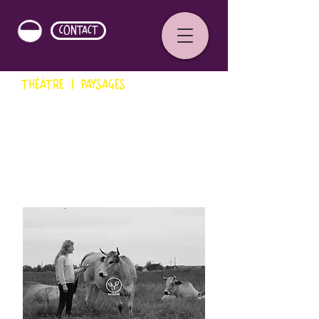
CONTACT
THÉÂTRE | PAYSAGES
Tentatives #2
Mégane Arnaud
Cie Rouge Ciel